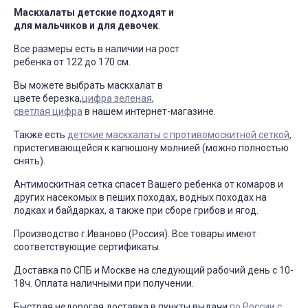
Маскхалаты детские подходят и
для мальчиков и для девочек
.
Все размеры есть в наличии на рост
ребенка от 122 до 170 см.
Вы можете выбрать маскхалат в
цвете березка,
цифра зеленая
,
светлая цифра
в нашем интернет-магазине.
Также есть
детские маскхалаты с противомоскитной сеткой
,
пристегивающейся к капюшону молнией (можно полностью
снять).
Антимоскитная сетка спасет Вашего ребенка от комаров и
других насекомых в пеших походах, водных походах на
лодках и байдарках, а также при сборе грибов и ягод.
Производство г.Иваново (Россия). Все товары имеют
соответствующие сертификаты.
Доставка по СПБ и Москве на следующий рабочий день с 10-
18ч. Оплата наличными при получении.
Быстрая недорогая доставка в пункты выдачи
по России с