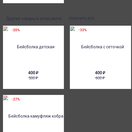
Другие товары в этом цвете:
СРАВНИТЬ ВСЕ
-20%
-33%
400
₽
400
₽
500
600
₽
₽
-27%