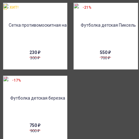
ХИТ!
-21%
230
₽
550
₽
300
700
₽
₽
-17%
750
₽
900
₽