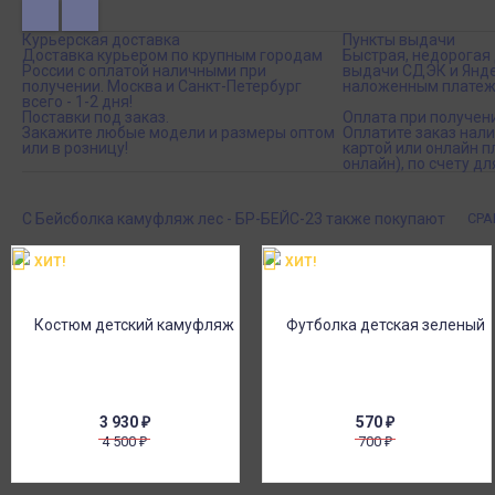
Курьерская доставка
Пункты выдачи
Доставка курьером по крупным городам
Быстрая, недорогая 
России с оплатой наличными при
выдачи СДЭК и Янде
получении. Москва и Санкт-Петербург
наложенным платеж
всего - 1-2 дня!
Поставки под заказ.
Оплата при получен
Закажите любые модели и размеры оптом
Оплатите заказ нал
или в розницу!
картой или онлайн 
онлайн), по счету дл
С Бейсболка камуфляж лес - БР-БЕЙС-23 также покупают
СРА
ХИТ!
ХИТ!
3 930
₽
570
₽
4 500
700
₽
₽