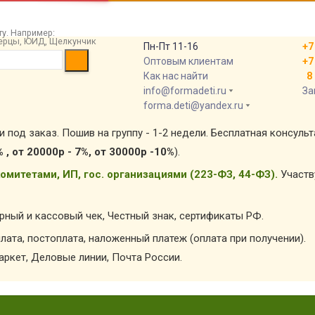
у. Например:
 берцы, ЮИД, Щелкунчик
Пн-Пт 11-16
+7
Оптовым клиентам
+7
Как нас найти
8 
info@formadeti.ru
За
forma.deti@yandex.ru
и под заказ. Пошив на группу - 1-2 недели. Бесплатная консуль
% , от 20000р - 7%, от 30000р -10%
).
омитетами, ИП, гос. организациями (223-ФЗ, 44-ФЗ).
Участв
арный и кассовый чек, Честный знак, сертификаты РФ.
лата, постоплата, наложенный платеж (оплата при получении).
ркет, Деловые линии, Почта России.