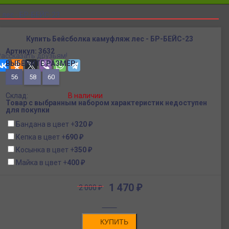
лес - БР-БЕЙС-23
Купить Бейсболка камуфляж лес - БР-БЕЙС-23
Артикул:
3632
Рассказать друзьям!
ВЫБЕРИТЕ РАЗМЕР:
56
58
60
Склад:
В наличии
Товар с выбранным набором характеристик недоступен
для покупки
Бандана в цвет
+
320
₽
Кепка в цвет
+
690
₽
Косынка в цвет
+
350
₽
Майка в цвет
+
400
₽
1 470
₽
2 000
₽
КУПИТЬ