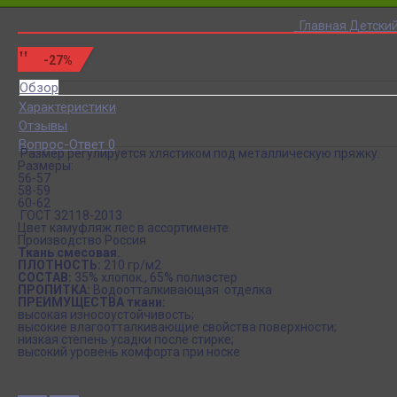
Главная
Детски
-27%
Обзор
Характеристики
Отзывы
Вопрос-Ответ 0
Размер регулируется хлястиком под металлическую пряжку.
Размеры:
56-57
58-59
60-62
ГОСТ 32118-2013
Цвет камуфляж лес в ассортименте
Производство Россия
Ткань смесовая.
ПЛОТНОСТЬ:
210 гр/м
2
СОСТАВ:
35% хлопок., 65% полиэстер
ПРОПИТКА:
Водоотталкивающая отделка
ПРЕИМУЩЕСТВА ткани:
высокая износоустойчивость;
высокие влагоотталкивающие свойства поверхности;
низкая степень усадки после стирке;
высокий уровень комфорта при носке