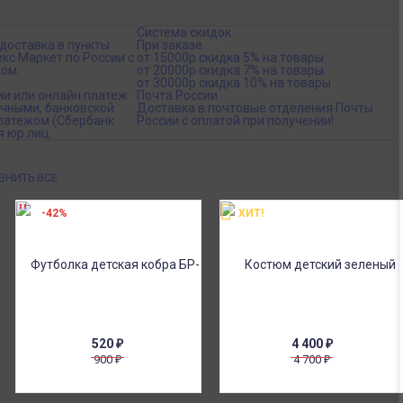
Система скидок
доставка в пункты
При заказе
кс Маркет по России с
от 15000р скидка 5% на товары
ом.
от 20000р скидка 7% на товары
от 30000р скидка 10% на товары
ии или онлайн платеж
Почта России
ичными, банковской
Доставка в почтовые отделения Почты
платежом (Сбербанк
России с оплатой при получении!
я юр.лиц.
ВНИТЬ ВСЕ
-42%
ХИТ!
520
₽
4 400
₽
900
4 700
₽
₽