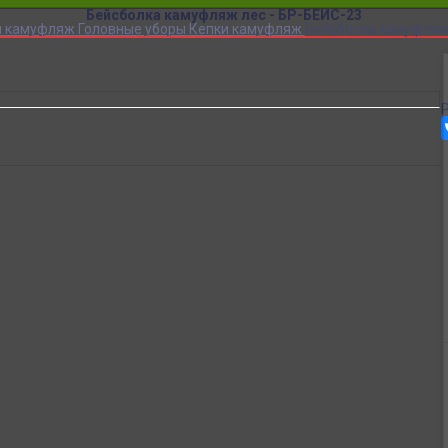
Бейсболка камуфляж лес - БР-БЕЙС-23
й камуфляж
Головные уборы
Кепки камуфляж
Бейсболка камуфляж 