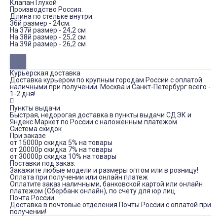
Клапан Глухой
Производство Россия.
Длина по стельке внутри:
36й размер - 24см.
На 37й размер - 24,2 см
На 38й размер - 25,2 см
На 39й размер - 26,2 см
Курьерская доставка
Доставка курьером по крупным городам России с оплатой
наличными при получении. Москва и Санкт-Петербург всего -
1-2 дня!
Пункты выдачи
Быстрая, недорогая доставка в пункты выдачи СДЭК и
Яндекс Маркет по России с наложенным платежом.
Система скидок
При заказе
от 15000р скидка 5% на товары
от 20000р скидка 7% на товары
от 30000р скидка 10% на товары
Поставки под заказ.
Закажите любые модели и размеры оптом или в розницу!
Оплата при получении или онлайн платеж
Оплатите заказ наличными, банковской картой или онлайн
платежом (Сбербанк онлайн), по счету для юр.лиц.
Почта России
Доставка в почтовые отделения Почты России с оплатой при
получении!