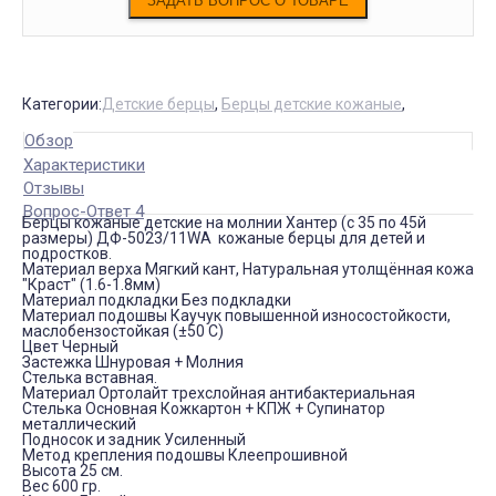
Категории:
Детские берцы
,
Берцы детские кожаные
,
Обзор
Характеристики
Отзывы
Вопрос-Ответ 4
Берцы кожаные детские на молнии Хантер (с 35 по 45й
размеры) ДФ-5023/11WA кожаные берцы для детей и
подростков.
Материал верха Мягкий кант, Натуральная утолщённая кожа
"Краст" (1.6-1.8мм)
Материал подкладки Без подкладки
Материал подошвы Каучук повышенной износостойкости,
маслобензостойкая (±50 С)
Цвет Черный
Застежка Шнуровая + Молния
Стелька вставная.
Материал Ортолайт трехслойная антибактериальная
Стелька Основная Кожкартон + КПЖ + Супинатор
металлический
Подносок и задник Усиленный
Метод крепления подошвы Клеепрошивной
Высота 25 см.
Вес 600 гр.