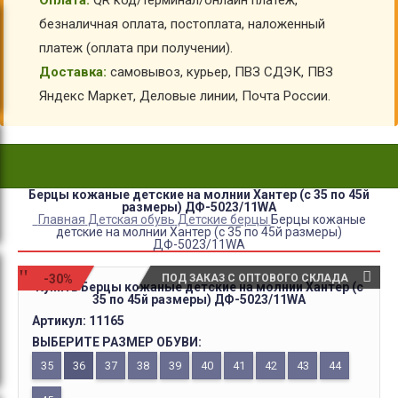
Оплата:
QR код/терминал/онлайн платеж,
безналичная оплата, постоплата, наложенный
платеж (оплата при получении).
Доставка:
самовывоз, курьер, ПВЗ СДЭК, ПВЗ
Яндекс Маркет, Деловые линии, Почта России.
Берцы кожаные детские на молнии Хантер (с 35 по 45й
размеры) ДФ-5023/11WA
Главная
Детская обувь
Детские берцы
Берцы кожаные
детские на молнии Хантер (с 35 по 45й размеры)
ДФ-5023/11WA
-30%
ПОД ЗАКАЗ С ОПТОВОГО СКЛАДА
Купить Берцы кожаные детские на молнии Хантер (с
35 по 45й размеры) ДФ-5023/11WA
Артикул:
11165
ВЫБЕРИТЕ РАЗМЕР ОБУВИ:
35
36
37
38
39
40
41
42
43
44