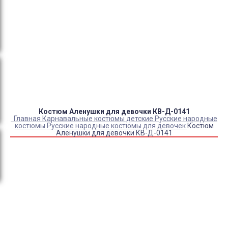
Оплата:
QR код/терминал/онлайн платеж,
безналичная оплата, постоплата, наложенный
платеж (оплата при получении).
Доставка:
самовывоз, курьер, ПВЗ СДЭК, ПВЗ
Яндекс Маркет, Деловые линии, Почта России.
Костюм Аленушки для девочки КВ-Д-0141
Главная
Карнавальные костюмы детские
Русские народные
костюмы
Русские народные костюмы для девочек
Костюм
Аленушки для девочки КВ-Д-0141
Купить Костюм Аленушки для девочки КВ-Д-0141
Артикул:
42808
Выберите Размер:
28/110-116
30/116-122
32/122-128
Склад:
Под заказ с оптового склада
Товар с выбранным набором характеристик недоступен
для покупки
4 000
₽
2 790
₽
ЗАКАЗАТЬ