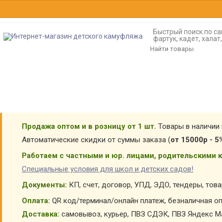
Быстрый поиск по са
фартук, кадет, хала
Продажа оптом и в розницу от 1 шт.
Товары в наличии 
Автоматические скидки от суммы заказа (
от 15000р - 5
Работаем с частными и юр. лицами, родительскими к
Специальные условия для школ и детских садов!
Документы:
КП, счет, договор, УПД, ЭДО, тендеры, тов
Оплата:
QR код/терминал/онлайн платеж, безналичная оп
Доставка:
самовывоз, курьер, ПВЗ СДЭК, ПВЗ Яндекс Ма